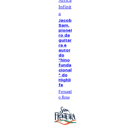
África
Infinit
a
Jacob
Sam,
pionei
ro da
guitar
ra e
autor
do
“hino
funda
cional
” do
Highli
fe
Fernand
o Rosa