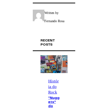
Written by
Fernando Rosa
RECENT
POSTS
Histór
ia do
Rock
“Nugg
ets”
do