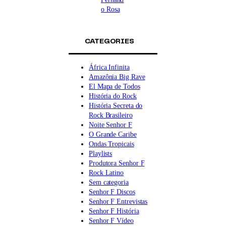
o Rosa
CATEGORIES
África Infinita
Amazônia Big Rave
El Mapa de Todos
História do Rock
História Secreta do
Rock Brasileiro
Noite Senhor F
O Grande Caribe
Ondas Tropicais
Playlists
Produtora Senhor F
Rock Latino
Sem categoria
Senhor F Discos
Senhor F Entrevistas
Senhor F História
Senhor F Vídeo