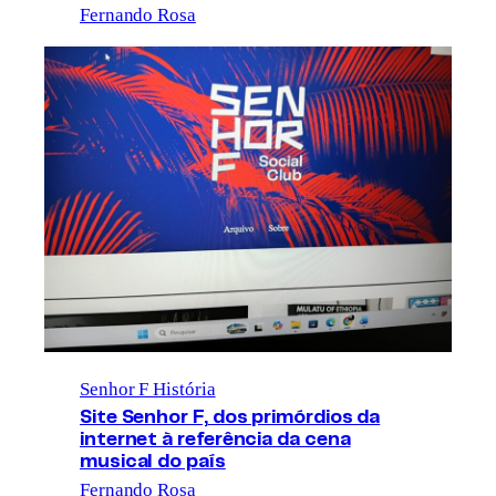
Fernando Rosa
Senhor F História
Site Senhor F, dos primórdios da
internet à referência da cena
musical do país
Fernando Rosa