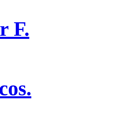
r F.
cos.