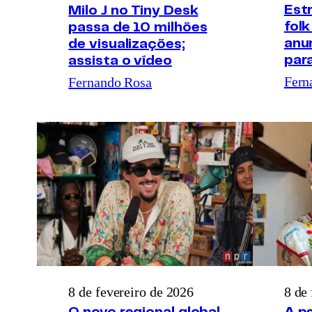
Estr
Milo J no Tiny Desk
folk
passa de 10 milhões
anu
de visualizações;
para
assista o vídeo
Fern
Fernando Rosa
8 de fevereiro de 2026
8 de