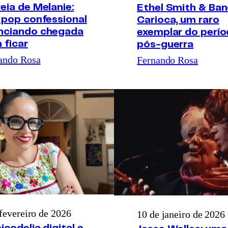
eia de Melanie:
Ethel Smith & Ba
 pop confessional
Carioca, um raro
nciando chegada
exemplar do perí
 ficar
pós-guerra
ando Rosa
Fernando Rosa
 fevereiro de 2026
10 de janeiro de 2026