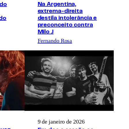
Na Argentina,
ndo
extrema-direita
destila intolerância e
odo
preconceito contra
Milo J
Fernando Rosa
9 de janeiro de 2026