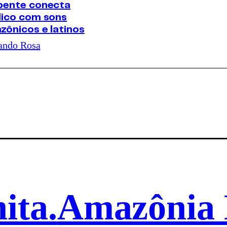
pente conecta
lico com sons
zônicos e latinos
ando Rosa
ita.
Amazônia 