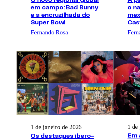
O novo regional global
A ps
em campo: Bad Bunny
o na
e a encruzilhada do
mex
Super Bowl
Cas
Fernando Rosa
Fern
1 de
1 de janeiro de 2026
Em 
Os destaques ibero-