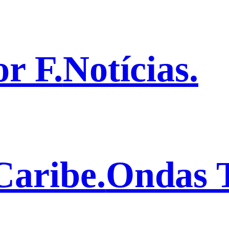
r F.
Notícias.
aribe.
Ondas T