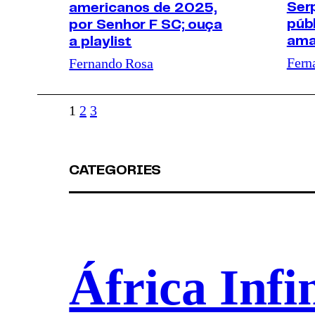
Ser
americanos de 2025,
púb
por Senhor F SC; ouça
ama
a playlist
Fern
Fernando Rosa
1
2
3
CATEGORIES
África Infin