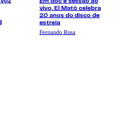
 voz
Em doc e sessão ao
vivo, El Mató celebra
20 anos do disco de
d
estreia
Fernando Rosa