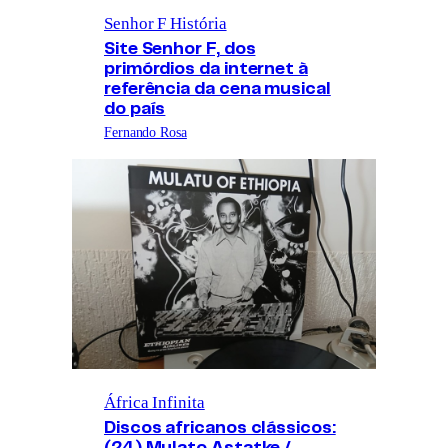
Senhor F História
Site Senhor F, dos
primórdios da internet à
referência da cena musical
do país
Fernando Rosa
África Infinita
Discos africanos clássicos:
(24) Mulato Astatke /