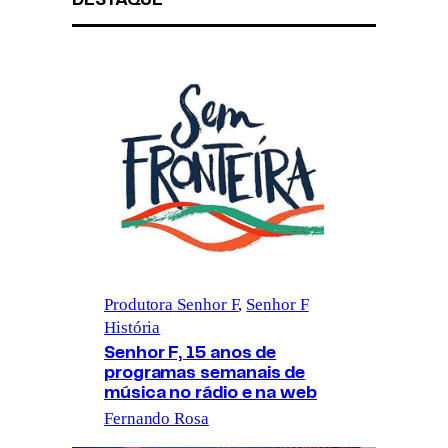
DESTAQUE
Produtora Senhor F
, 
Senhor F
História
Senhor F, 15 anos de
programas semanais de
música no rádio e na web
Fernando Rosa