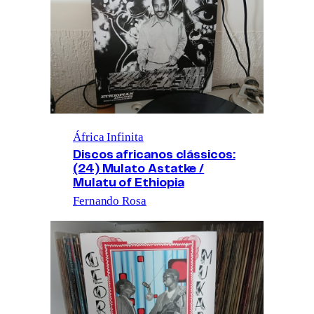
África Infinita
Discos africanos clássicos:
(24) Mulato Astatke /
Mulatu of Ethiopia
Fernando Rosa