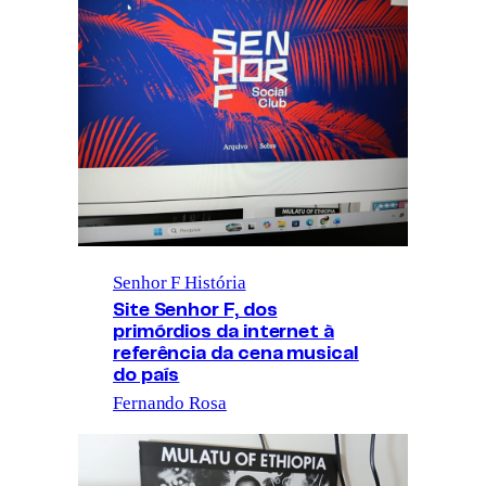
Senhor F História
Site Senhor F, dos
primórdios da internet à
referência da cena musical
do país
Fernando Rosa