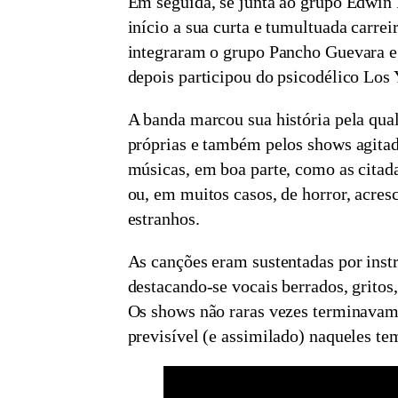
Em seguida, se junta ao grupo Edwin 
início a sua curta e tumultuada carre
integraram o grupo Pancho Guevara e 
depois participou do psicodélico Los 
A banda marcou sua história pela qua
próprias e também pelos shows agita
músicas, em boa parte, como as citad
ou, em muitos casos, de horror, acres
estranhos.
As canções eram sustentadas por instr
destacando-se vocais berrados, gritos,
Os shows não raras vezes terminavam
previsível (e assimilado) naqueles te