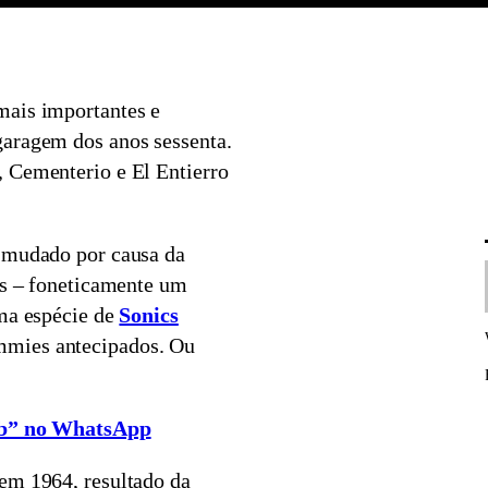
mais importantes e
garagem dos anos sessenta.
 Cementerio e El Entierro
s mudado por causa da
os – foneticamente um
uma espécie de
Sonics
mmies antecipados. Ou
lub” no WhatsApp
em 1964, resultado da