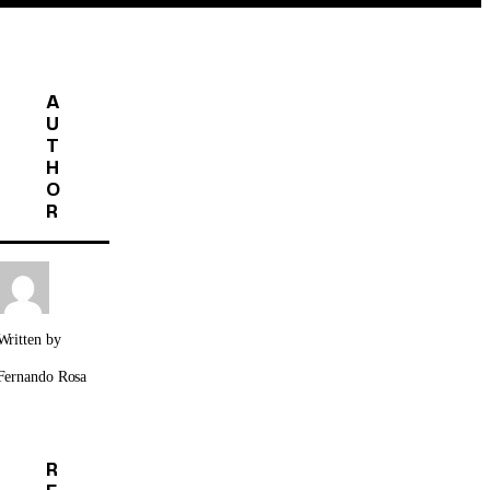
A
U
T
H
O
R
Written by
Fernando Rosa
R