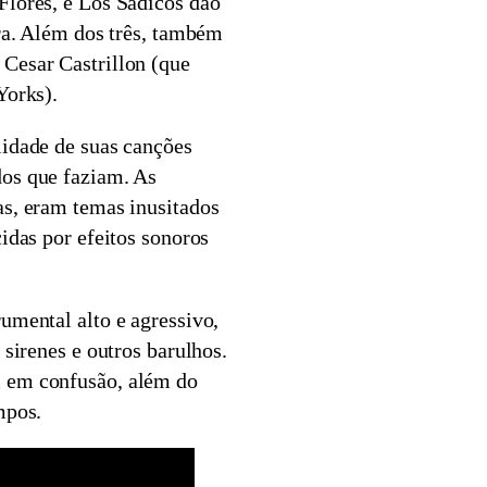
Flores, e Los Sadicos dão
ira. Além dos três, também
Cesar Castrillon (que
Yorks).
lidade de suas canções
dos que faziam. As
as, eram temas inusitados
cidas por efeitos sonoros
umental alto e agressivo,
 sirenes e outros barulhos.
 em confusão, além do
mpos.