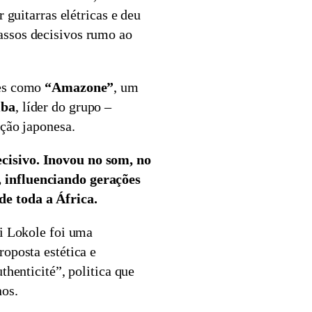
 guitarras elétricas e deu
ssos decisivos rumo ao
ões como
“Amazone”
, um
ba
, líder do grupo –
ição japonesa.
ecisivo. Inovou no som, no
, influenciando gerações
de toda a África.
fi Lokole foi uma
roposta estética e
thenticité”, politica que
nos.