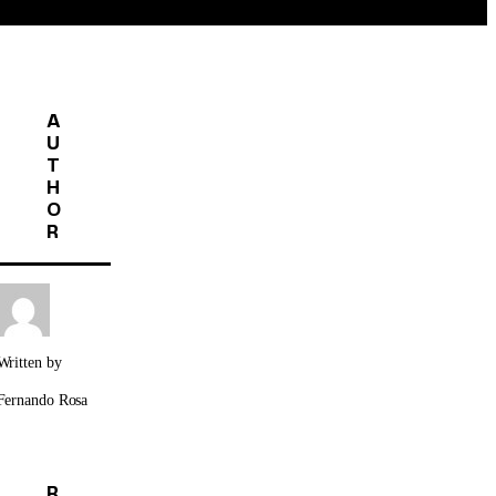
A
U
T
H
O
R
Written by
Fernando Rosa
R