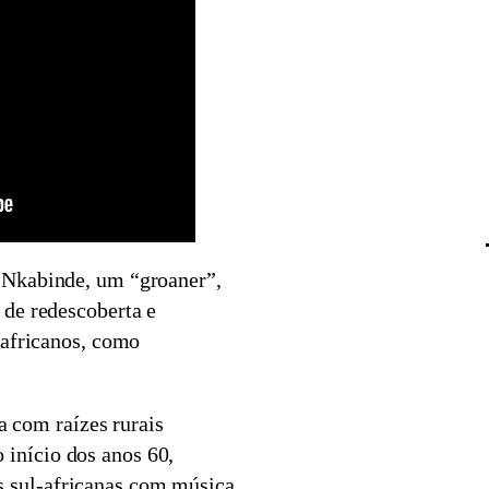
Nkabinde, um “groaner”,
de redescoberta e
-africanos, como
a com raízes rurais
 início dos anos 60,
s sul-africanas com música