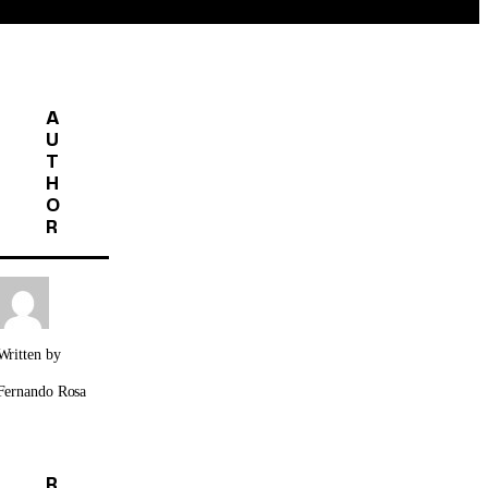
A
U
T
H
O
R
Written by
Fernando Rosa
R