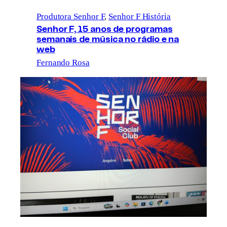
Produtora Senhor F
, 
Senhor F História
Senhor F, 15 anos de programas
semanais de música no rádio e na
web
Fernando Rosa