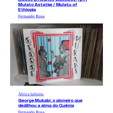
Mulato Astatke / Mulatu of
Ethiopia
Fernando Rosa
África Infinita
George Mukabi, o pioneiro que
dedilhou a alma do Quênia
Fernando Rosa