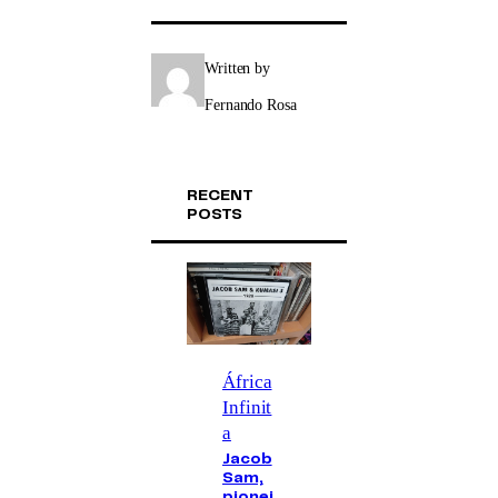
Written by
Fernando Rosa
RECENT
POSTS
África
Infinit
a
Jacob
Sam,
pionei