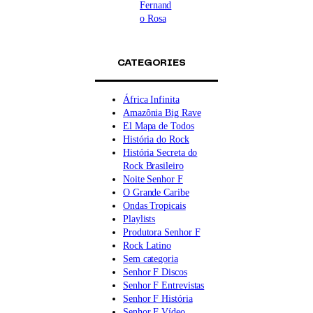
Fernand
o Rosa
CATEGORIES
África Infinita
Amazônia Big Rave
El Mapa de Todos
História do Rock
História Secreta do
Rock Brasileiro
Noite Senhor F
O Grande Caribe
Ondas Tropicais
Playlists
Produtora Senhor F
Rock Latino
Sem categoria
Senhor F Discos
Senhor F Entrevistas
Senhor F História
Senhor F Vídeo