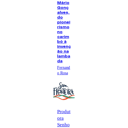
Mário
Gonç
alves,
do
pionei
rismo
no
carim
bó à
invenç
ão na
lamba
da
Fernand
o Rosa
Produt
ora
Senho