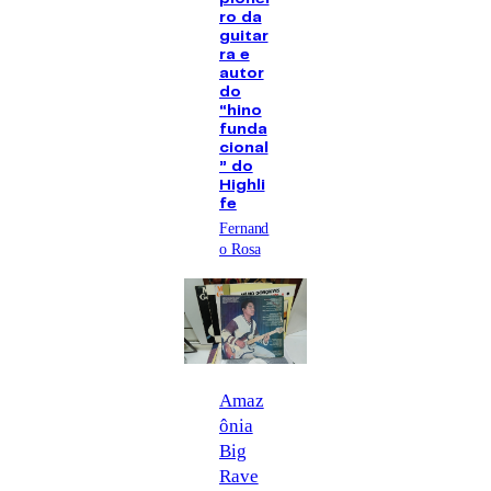
ro da
guitar
ra e
autor
do
“hino
funda
cional
” do
Highli
fe
Fernand
o Rosa
Amaz
ônia
Big
Rave