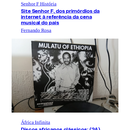
Senhor F História
Site Senhor F, dos primórdios da
internet à referência da cena
musical do país
Fernando Rosa
África Infinita
Discos africanos clássicos: (24)