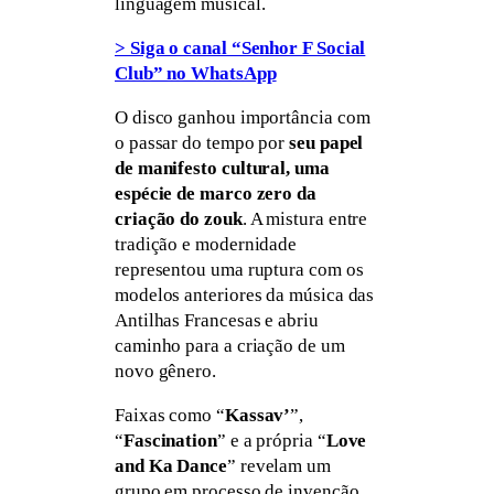
linguagem musical.
> Siga o canal “Senhor F Social
Club” no WhatsApp
O disco ganhou importância com
o passar do tempo por
seu papel
de manifesto cultural, uma
espécie de marco zero da
criação do zouk
. A mistura entre
tradição e modernidade
representou uma ruptura com os
modelos anteriores da música das
Antilhas Francesas e abriu
caminho para a criação de um
novo gênero.
Faixas como “
Kassav’
”,
“
Fascination
” e a própria “
Love
and Ka Dance
” revelam um
grupo em processo de invenção,