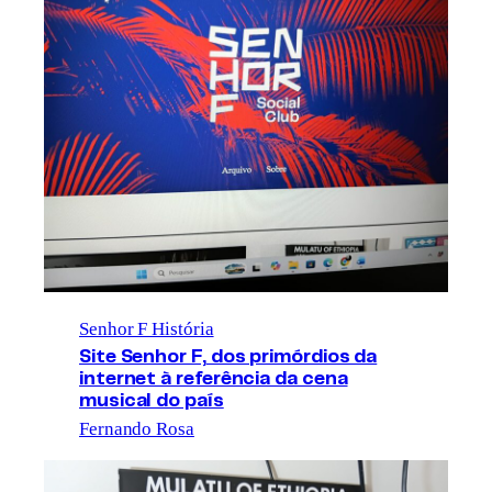
Senhor F História
Site Senhor F, dos primórdios da
internet à referência da cena
musical do país
Fernando Rosa