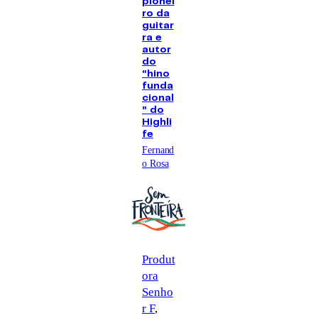
pionei
ro da
guitar
ra e
autor
do
“hino
funda
cional
” do
Highli
fe
Fernand
o Rosa
Produt
ora
Senho
r F
, 