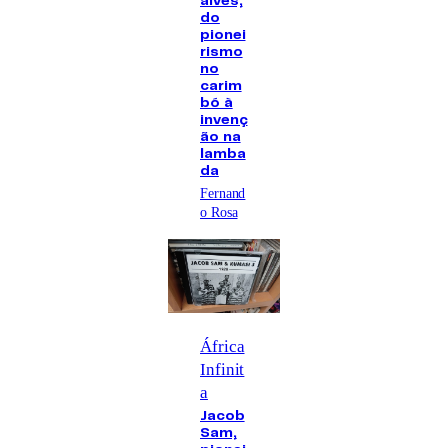
alves,
do
pionei
rismo
no
carim
bó à
invenç
ão na
lamba
da
Fernand
o Rosa
África
Infinit
a
Jacob
Sam,