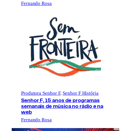
Fernando Rosa
Produtora Senhor F
, 
Senhor F História
Senhor F, 15 anos de programas
semanais de música no rádio e na
web
Fernando Rosa