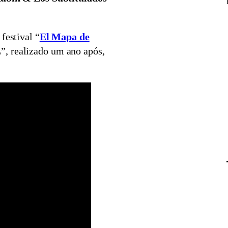
festival “
El Mapa de
, realizado um ano após,