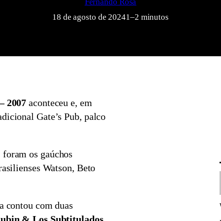
Fernando Rosa
18 de agosto de 2024
1–2 minutos
 – 2007
aconteceu e, em
adicional Gate’s Pub, palco
s foram os gaúchos
brasilienses Watson, Beto
da contou com duas
ubin & Los Subtitulados