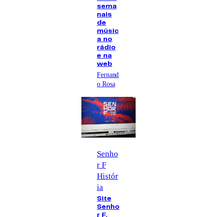
sema
nais
de
músic
a no
rádio
e na
web
Fernand
o Rosa
Senho
r F
Histór
ia
Site
Senho
r F,