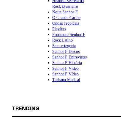
História Secreta do
Rock Brasileiro
Noite Senhor F
O Grande Caribe
Ondas Tropicais
Playlists
Produtora Senhor F
Rock Latino
Sem categoria
Senhor F Discos
Senhor F Entrevistas
Senhor F História
Senhor F Vídeo
Senhor F Vídeo
Turismo Musical
TRENDING