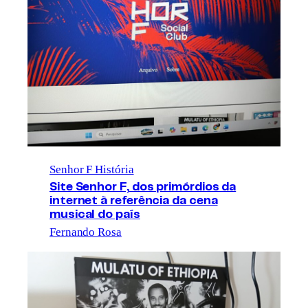
Senhor F História
Site Senhor F, dos primórdios da
internet à referência da cena
musical do país
Fernando Rosa