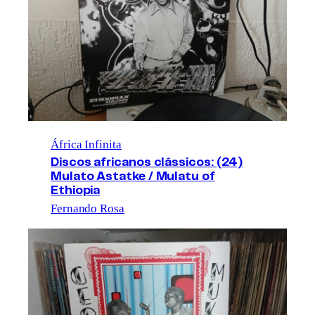
África Infinita
Discos africanos clássicos: (24)
Mulato Astatke / Mulatu of
Ethiopia
Fernando Rosa