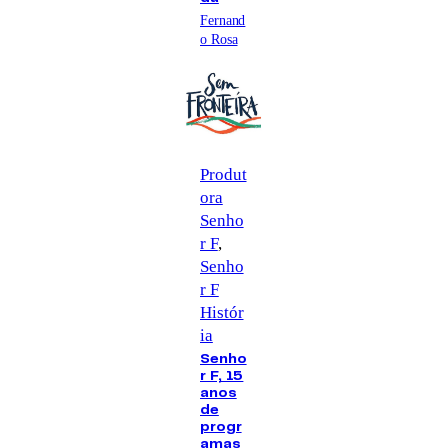
Fernand
o Rosa
Produt
ora
Senho
r F
, 
Senho
r F
Histór
ia
Senho
r F, 15
anos
de
progr
amas