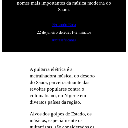
nomes mais importantes da música moderna do
Saara.
Fernando Rosa
22 de janeiro de 2025
1–2 minutos
#rotasafricanas
A guitarra elétrica é a
metralhadora músical do deserto
do Saara, parceira atuante das
revoltas populares contra o
colonialismo, no Niger e em
diversos países da região.
Alvos dos golpes de Estado, os
músicos, especialmente os
guitarristas, são considerados os