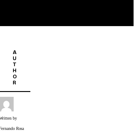
A
U
T
H
O
R
Written by
Fernando Rosa