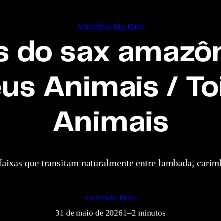
Amazônia Big Rave
s do sax amazôn
eus Animais / To
Animais
faixas que transitam naturalmente entre lambada, carimb
Fernando Rosa
31 de maio de 2026
1–2 minutos