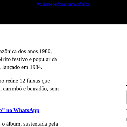
#clássicosdosaxamazônico
azônica dos anos 1980,
rito festivo e popular da
, lançado em 1984.
lho reúne 12 faixas que
, carimbó e beiradão, sem
lub” no WhatsApp
 o álbum, sustentada pela