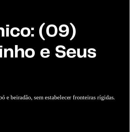
ico: (09)
inho e Seus
ó e beiradão, sem estabelecer fronteiras rígidas.