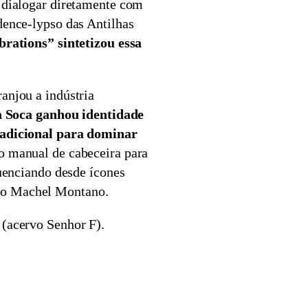
e dialogar diretamente com
dence-lypso das Antilhas
brations” sintetizou essa
anjou a indústria
 a Soca ganhou identidade
radicional para dominar
o manual de cabeceira para
luenciando desde ícones
mo Machel Montano.
 (acervo Senhor F).