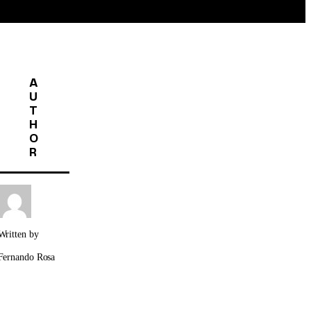
A
U
T
H
O
R
Written by
Fernando Rosa