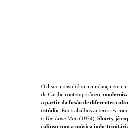
O disco consolidou a mudança em curs
do Caribe contemporâneo,
moderniza
a partir da fusão de diferentes cult
estúdio
. Em trabalhos anteriores co
e
The Love Man
(1974), S
horty já e
calipso com a música indo-trinitári