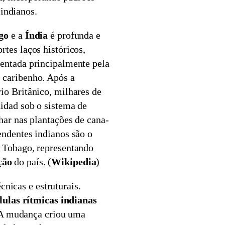
 indianos.
go
e a
Índia
é profunda e
rtes laços históricos,
mentada principalmente pela
 caribenho. Após a
io Britânico, milhares de
idad sob o sistema de
lhar nas plantações de cana-
endentes indianos são o
e Tobago, representando
ção
do país. (
Wikipedia
)
cnicas e estruturais.
lulas rítmicas indianas
 A mudança criou uma