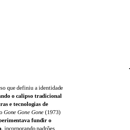
o que definiu a identidade
ndo o calipso tradicional
uras e tecnologias de
mo
Gone Gone Gone
(1973)
xperimentava fundir o
a
, incorporando padrões