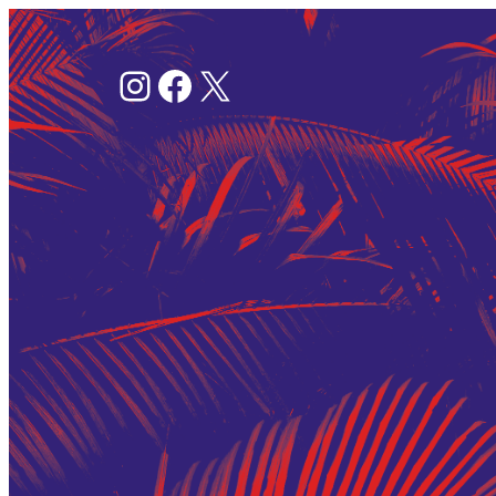
Pular
para
Instagram
Facebook
Twitter
o
conteúdo