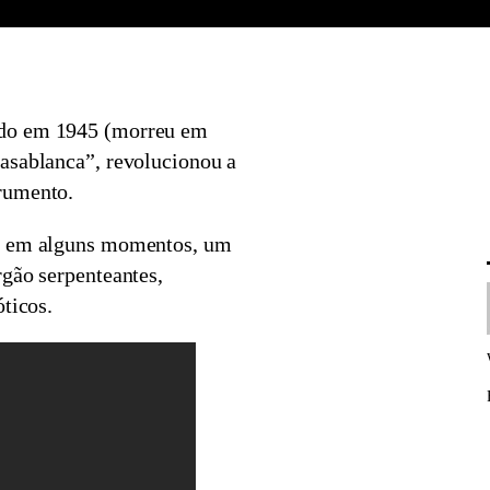
ido em 1945 (morreu em
asablanca”, revolucionou a
rumento.
e, em alguns momentos, um
rgão serpenteantes,
óticos.