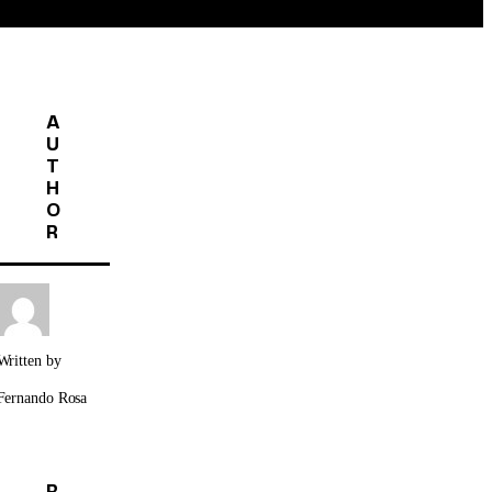
A
U
T
H
O
R
Written by
Fernando Rosa
R