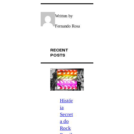
Written by
Fernando Rosa
RECENT
POSTS
Histór
ia
Secret
a do
Rock