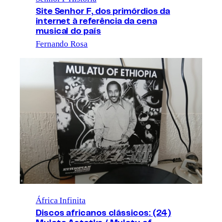
Site Senhor F, dos primórdios da
internet à referência da cena
musical do país
Fernando Rosa
África Infinita
Discos africanos clássicos: (24)