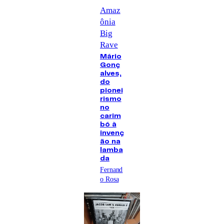
Amaz
ônia
Big
Rave
Mário
Gonç
alves,
do
pionei
rismo
no
carim
bó à
invenç
ão na
lamba
da
Fernand
o Rosa