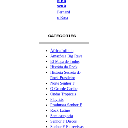
e na
web
Fernand
o Rosa
CATEGORIES
África Infinita
Amazônia Big Rave
El Mapa de Todos
História do Rock
História Secreta do
Rock Brasileiro
Noite Senhor F
O Grande Caribe
Ondas Tropicais
Playlists
Produtora Senhor F
Rock Latino
Sem categoria
Senhor F Discos
Senhor F Entrevistas