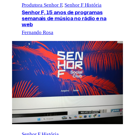
Produtora Senhor F
, 
Senhor F História
Senhor F, 15 anos de programas
semanais de música no rádio e na
web
Fernando Rosa
Senhor F História