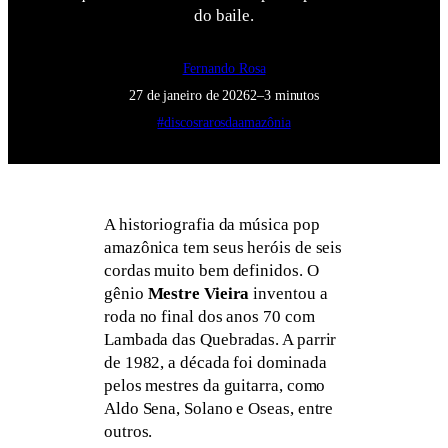
do baile.
Fernando Rosa
27 de janeiro de 2026
2–3 minutos
#discosrarosdaamazônia
A historiografia da música pop
amazônica tem seus heróis de seis
cordas muito bem definidos. O
gênio
Mestre Vieira
inventou a
roda no final dos anos 70 com
Lambada das Quebradas. A parrir
de 1982, a década foi dominada
pelos mestres da guitarra, como
Aldo Sena, Solano e Oseas, entre
outros.