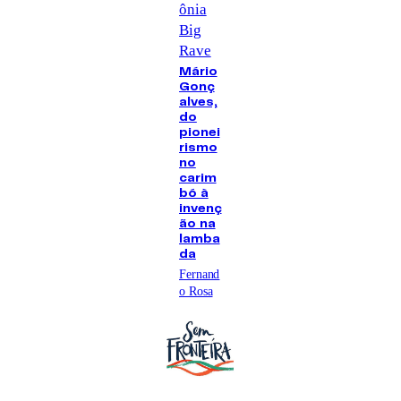
ônia
Big
Rave
Mário
Gonç
alves,
do
pionei
rismo
no
carim
bó à
invenç
ão na
lamba
da
Fernand
o Rosa