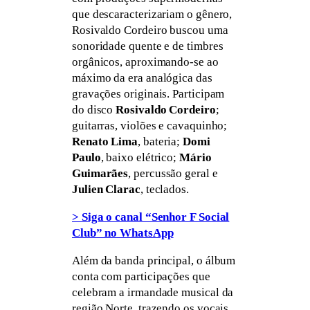
que descaracterizariam o gênero,
Rosivaldo Cordeiro buscou uma
sonoridade quente e de timbres
orgânicos, aproximando-se ao
máximo da era analógica das
gravações originais. Participam
do disco
Rosivaldo Cordeiro
;
guitarras, violões e cavaquinho;
Renato Lima
, bateria;
Domi
Paulo
, baixo elétrico;
Mário
Guimarães
, percussão geral e
Julien Clarac
, teclados.
> Siga o canal “Senhor F Social
Club” no WhatsApp
Além da banda principal, o álbum
conta com participações que
celebram a irmandade musical da
região Norte, trazendo os vocais