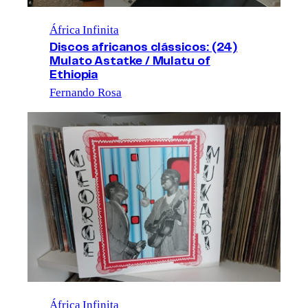
África Infinita
Discos africanos clássicos: (24)
Mulato Astatke / Mulatu of
Ethiopia
Fernando Rosa
África Infinita