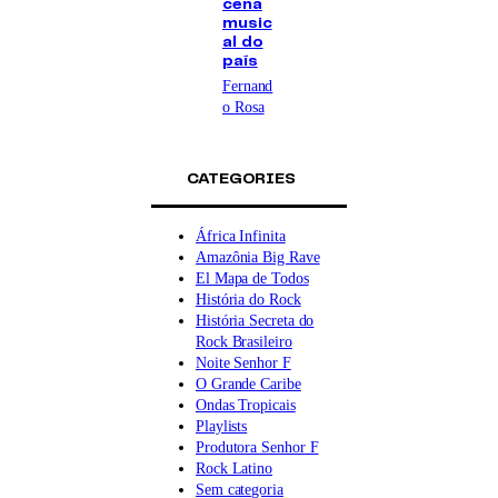
cena
music
al do
país
Fernand
o Rosa
CATEGORIES
África Infinita
Amazônia Big Rave
El Mapa de Todos
História do Rock
História Secreta do
Rock Brasileiro
Noite Senhor F
O Grande Caribe
Ondas Tropicais
Playlists
Produtora Senhor F
Rock Latino
Sem categoria