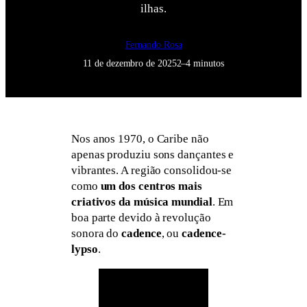
ilhas.
Fernando Rosa
11 de dezembro de 2025
2–4 minutos
Nos anos 1970, o Caribe não
apenas produziu sons dançantes e
vibrantes. A região consolidou-se
como
um dos centros mais
criativos da música mundial
. Em
boa parte devido à revolução
sonora do
cadence
, ou
cadence-
lypso
.