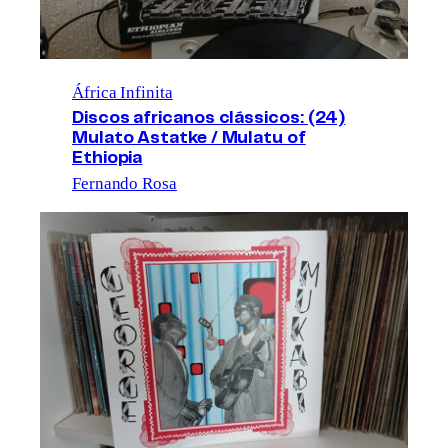
África Infinita
Discos africanos clássicos: (24)
Mulato Astatke / Mulatu of
Ethiopia
Fernando Rosa