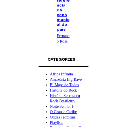
referê
ncia
da
cena
music
al do
país
Fernand
o Rosa
CATEGORIES
África Infinita
Amazônia Big Rave
El Mapa de Todos
História do Rock
História Secreta do
Rock Brasileiro
Noite Senhor F
O Grande Caribe
Ondas Tropicais
Playlists