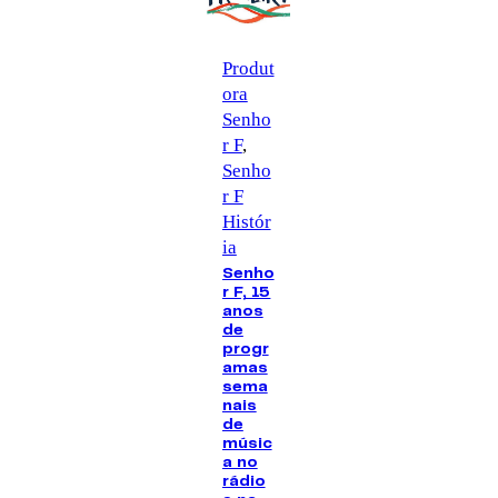
Produt
ora
Senho
r F
, 
Senho
r F
Histór
ia
Senho
r F, 15
anos
de
progr
amas
sema
nais
de
músic
a no
rádio